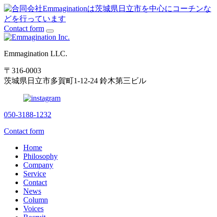
Contact form
Emmagination LLC.
〒316-0003
茨城県日立市多賀町1-12-24 鈴木第三ビル
050-3188-1232
Contact form
Home
Philosophy
Company
Service
Contact
News
Column
Voices