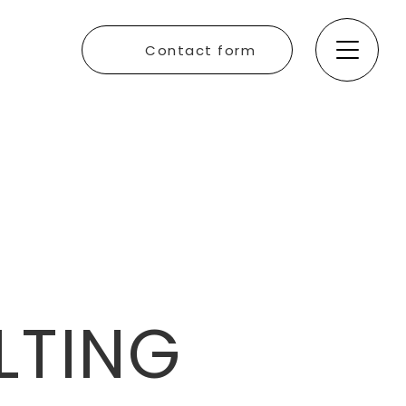
Contact form
Philosophy
Service
News
Voices
Partner
LTING