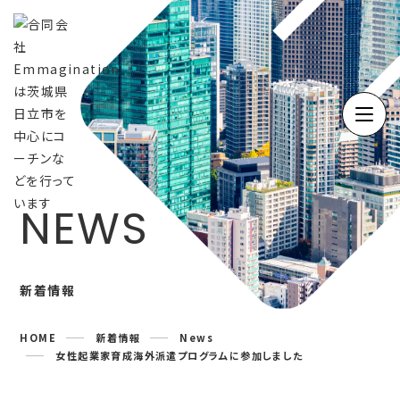
Home
Philosophy
Company
Service
Contact
News
NEWS
Column
Voices
Recruit
Partner
タスクマネジメ
新着情報
ント事業
HOME
新着情報
News
女性起業家育成海外派遣プログラムに参加しました
法人向け