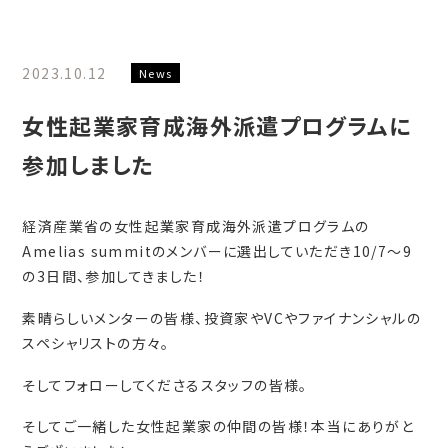
コンサルティング事業
2023.10.12
News
一般の方向け
女性起業家育成海外派遣プログラムに
コーチングスクール
参加しました
経済産業省の女性起業家育成海外派遣プログラムの
Emmagination LLC.
Amelias summitのメンバーに選出していただき10/7〜9
の3日間、参加してきました！
〒316-0003
素晴らしいメンターの皆様、投資家やVCやファイナンシャルの
茨城県日立市多賀町1-12-24 鈴木第三ビル
スペシャリストの方々。
そしてフォローしてくださるスタッフの皆様。
050-3188-1232
そしてご一緒した女性起業家の仲間の皆様！本当にありがと