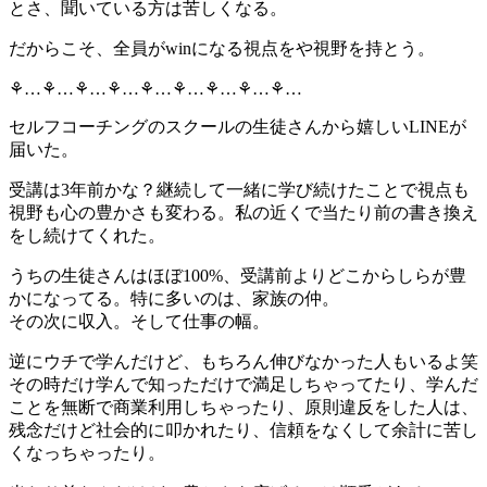
とさ、聞いている方は苦しくなる。
だからこそ、全員がwinになる視点をや視野を持とう。
⚘…⚘…⚘…⚘…⚘…⚘…⚘…⚘…⚘…
セルフコーチングのスクールの生徒さんから嬉しいLINEが
届いた。
受講は3年前かな？継続して一緒に学び続けたことで視点も
視野も心の豊かさも変わる。私の近くで当たり前の書き換え
をし続けてくれた。
うちの生徒さんはほぼ100%、受講前よりどこからしらが豊
かになってる。特に多いのは、家族の仲。
その次に収入。そして仕事の幅。
逆にウチで学んだけど、もちろん伸びなかった人もいるよ笑
その時だけ学んで知っただけで満足しちゃってたり、学んだ
ことを無断で商業利用しちゃったり、原則違反をした人は、
残念だけど社会的に叩かれたり、信頼をなくして余計に苦し
くなっちゃったり。