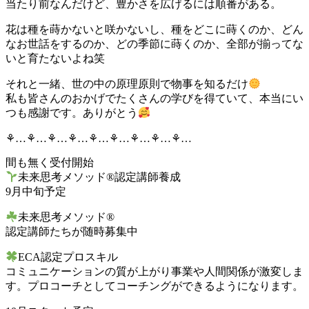
当たり前なんだけど、豊かさを広げるには順番がある。
花は種を蒔かないと咲かないし、種をどこに蒔くのか、どん
なお世話をするのか、どの季節に蒔くのか、全部が揃ってな
いと育たないよね笑
それと一緒、世の中の原理原則で物事を知るだけ
私も皆さんのおかげでたくさんの学びを得ていて、本当にい
つも感謝です。ありがとう
⚘…⚘…⚘…⚘…⚘…⚘…⚘…⚘…⚘…
間も無く受付開始
未来思考メソッド®︎認定講師養成
9月中旬予定
未来思考メソッド®︎
認定講師たちが随時募集中
ECA認定プロスキル
コミュニケーションの質が上がり事業や人間関係が激変しま
す。プロコーチとしてコーチングができるようになります。