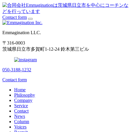
Contact form
Emmagination LLC.
〒316-0003
茨城県日立市多賀町1-12-24 鈴木第三ビル
050-3188-1232
Contact form
Home
Philosophy
Company
Service
Contact
News
Column
Voices